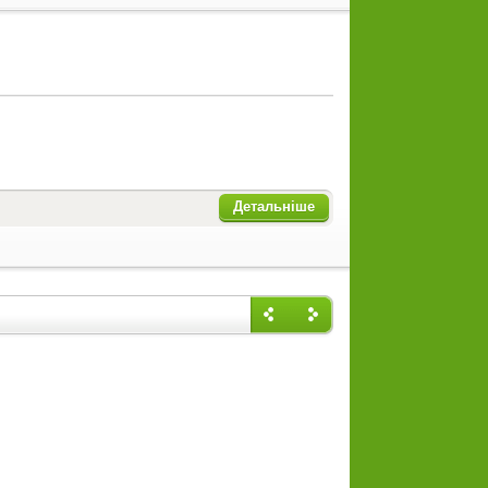
Детальніше
Назад
Впере
д