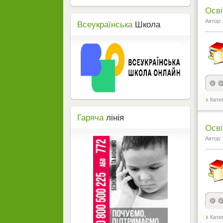
Осві
Автор:
Всеукраїнська
Школа
Кате
Гаряча
лінія
Осві
Автор:
Кате