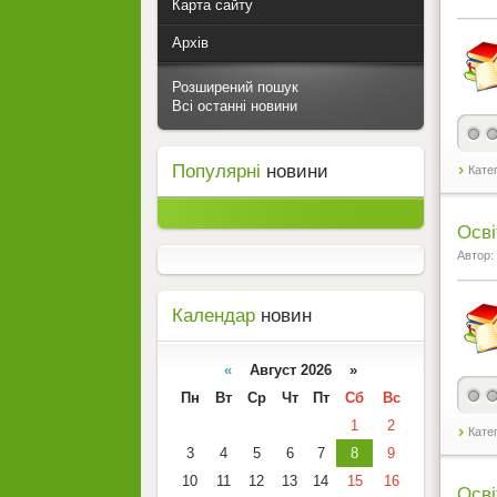
Карта сайту
Архів
Розширений пошук
Всі останні новини
Популярні
новини
Кате
Осві
Автор:
Календар
новин
«
Август 2026 »
Пн
Вт
Ср
Чт
Пт
Сб
Вс
1
2
Кате
3
4
5
6
7
8
9
10
11
12
13
14
15
16
Осві