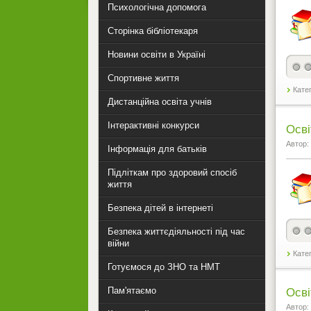
Психологічна допомога
Сторінка бібліотекаря
Новини освіти в Україні
Спортивне життя
Кате
Дистанційна освіта учнів
Інтерактивні конкурси
Осві
Автор:
Інформація для батьків
Підліткам про здоровий спосіб
життя
Безпека дітей в інтернеті
Безпека життєдіяльності під час
війни
Кате
Готуємося до ЗНО та НМТ
Пам'ятаємо
Осві
Автор: