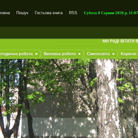
ловна
Пошук
Гостьова книга
RSS
Субота 8 Серпня 2026 р. 11:0
МИ РАДІ ВІТАТИ ВАС НА 
етодична робота
Виховна робота
Самоосвіта
Корисні