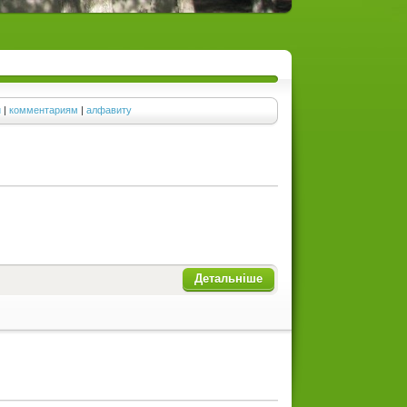
и
|
комментариям
|
алфавиту
Детальніше