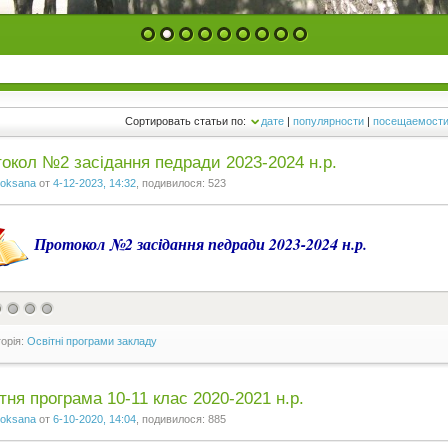
1
2
3
4
5
6
7
8
9
Сортировать статьи по:
дате
|
популярности
|
посещаемост
окол №2 засідання педради 2023-2024 н.р.
oksana
от
4-12-2023, 14:32
, подивилося: 523
Протокол №2 засідання педради 2023-2024 н.р.
горія:
Освітні програми закладу
тня програма 10-11 клас 2020-2021 н.р.
oksana
от
6-10-2020, 14:04
, подивилося: 885