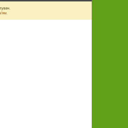
тувач.
м'ям.