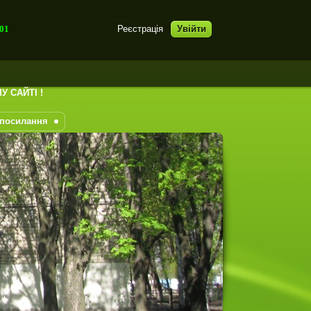
:01
Реєстрація
Увійти
І !
 посилання