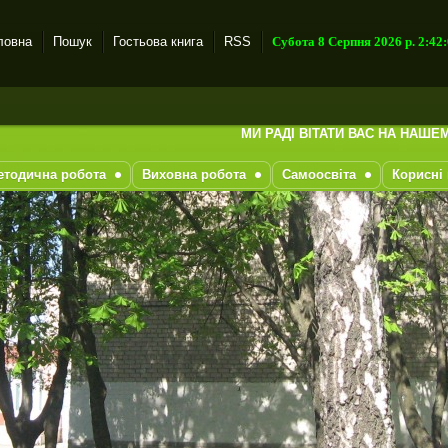
ловна
Пошук
Гостьова книга
RSS
Субота 8 Серпня 2026 р. 2:42
МИ РАДІ ВІТАТИ ВАС НА НАШЕМУ САЙТ
етодична робота
Виховна робота
Самоосвіта
Корисні