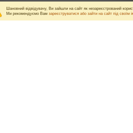
Шановний відвідувачу, Ви зайшли на сайт як незареєстрований корис
Ми рекомендуємо Вам
зареєструватися
або зайти на сайт під своїм і