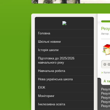
Резу
Головна
Автор:
Шкільні новини
Історія школи
Підготовка до 2025/2026
навчального року
(голо
Навчальна робота
Кате
Нова українська школа
А т
ЕКЖ
Резул
Резул
Моніторинг
Резул
Резул
Інклюзивна освіта
Резул