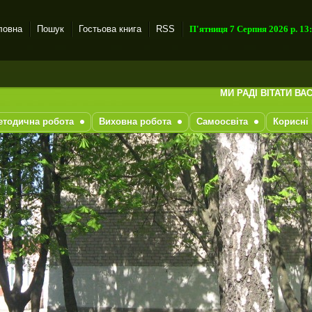
ловна
Пошук
Гостьова книга
RSS
П'ятниця 7 Серпня 2026 р. 13
МИ РАДІ ВІТАТИ ВАС НА НАШЕМУ САЙ
етодична робота
Виховна робота
Самоосвіта
Корисні