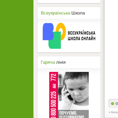
Всеукраїнська
Школа
Гаряча
лінія
Кате