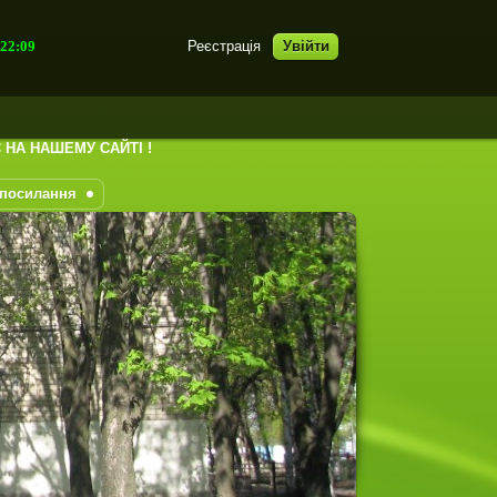
:22:11
Реєстрація
Увійти
ТІ !
 посилання