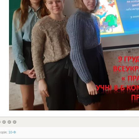
горія:
10-Ф