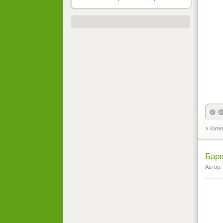
Кате
Барв
Автор: