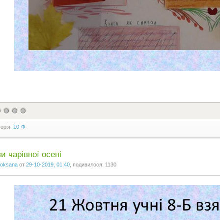
горія:
10-Ф
и чарівної осені
oksana
от
29-10-2019, 01:40
, подивилося: 1130