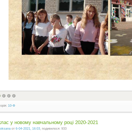
горія:
10-Ф
клас у новому навчальному році 2020-2021
oksana
от
6-04-2021, 16:03
, подивилося: 933