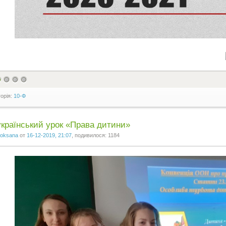
горія:
10-Ф
країнський урок «Права дитини»
oksana
от
16-12-2019, 21:07
, подивилося: 1184