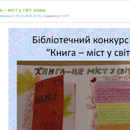
а – міст у світ знань
oksana
от
29-10-2019, 01:41
, подивилося: 1175