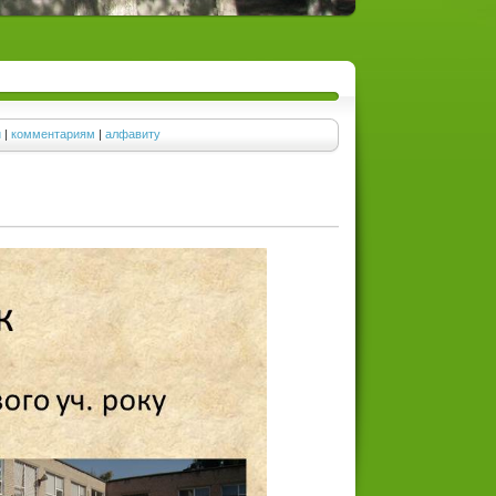
и
|
комментариям
|
алфавиту