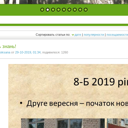
1
2
3
4
5
6
7
8
9
Сортировать статьи по:
дате
|
популярности
|
посещаемост
 знань!
oksana
от
29-10-2019, 01:34
, подивилося: 1260